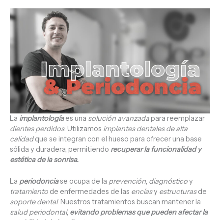
La
implantología
es una
solución avanzada
para reemplazar
dientes perdidos
. Utilizamos
implantes dentales de alta
calidad
que se integran con el hueso para ofrecer una base
sólida y duradera, permitiendo
recuperar la funcionalidad y
estética de la sonrisa.
La
periodoncia
se ocupa de la
prevención
,
diagnóstico
y
tratamiento
de enfermedades de las
encías
y
estructuras
de
soporte dental
. Nuestros tratamientos buscan mantener la
salud periodontal
,
evitando problemas que pueden afectar la