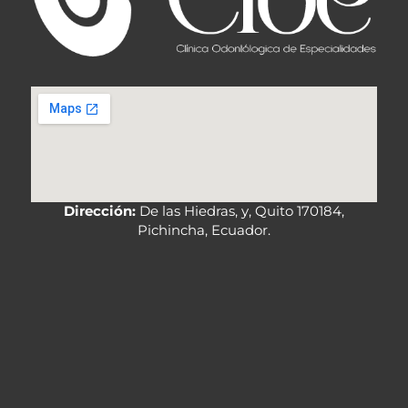
Dirección:
De las Hiedras, y, Quito 170184,
Pichincha, Ecuador.
F
I
T
W
M
a
n
i
h
a
c
s
k
a
i
e
t
t
t
l